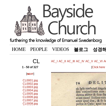
HOME
PEOPLE
VIDEOS
블로그
성경
CL
AC_I
AC_II
AC_III
AC_IV
AC_V
AC_VI
A
1 - 50 of 327
[
Click here
[
]
NEXT
CL0001.jpg
CL0002.jpg
CL0003.jpg
CL0004.jpg
CL0005.jpg
CL0006.jpg
CL0007.jpg
CL0008.jpg