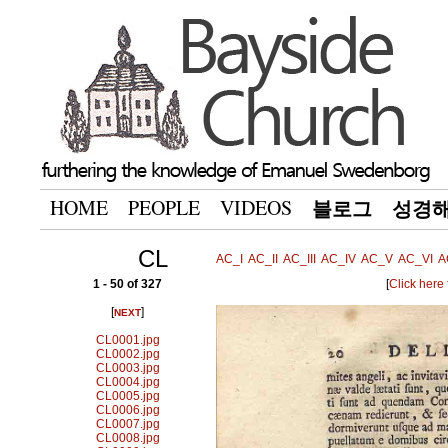
HOME
PEOPLE
VIDEOS
블로그
성경
CL
AC_I
AC_II
AC_III
AC_IV
AC_V
AC_VI
A
1 - 50 of 327
[
Click here
[
]
NEXT
CL0001.jpg
CL0002.jpg
CL0003.jpg
CL0004.jpg
CL0005.jpg
CL0006.jpg
CL0007.jpg
CL0008.jpg