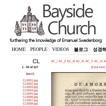
HOME
PEOPLE
VIDEOS
블로그
성경
CL
AC_I
AC_II
AC_III
AC_IV
AC_V
AC_VI
A
1 - 50 of 327
[
Click here
[
]
NEXT
CL0001.jpg
CL0002.jpg
CL0003.jpg
CL0004.jpg
CL0005.jpg
CL0006.jpg
CL0007.jpg
CL0008.jpg