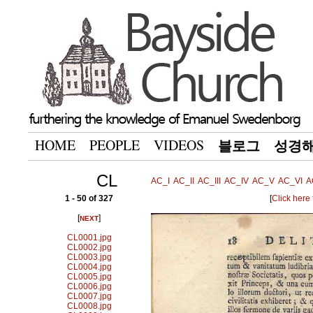
HOME
PEOPLE
VIDEOS
블로그
성경
CL
AC_I
AC_II
AC_III
AC_IV
AC_V
AC_VI
A
1 - 50 of 327
[
Click here
[
]
NEXT
CL0001.jpg
CL0002.jpg
CL0003.jpg
CL0004.jpg
CL0005.jpg
CL0006.jpg
CL0007.jpg
CL0008.jpg