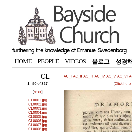
HOME
PEOPLE
VIDEOS
블로그
성경
CL
AC_I
AC_II
AC_III
AC_IV
AC_V
AC_VI
A
1 - 50 of 327
[
Click here
[
]
NEXT
CL0001.jpg
CL0002.jpg
CL0003.jpg
CL0004.jpg
CL0005.jpg
CL0006.jpg
CL0007.jpg
CL0008.jpg