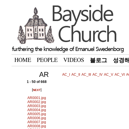
HOME
PEOPLE
VIDEOS
블로그
성경
AR
AC_I
AC_II
AC_III
AC_IV
AC_V
AC_VI
A
1 - 50 of 668
[
]
NEXT
AR0001.jpg
AR0002.jpg
AR0003.jpg
AR0004.jpg
AR0005.jpg
AR0006.jpg
AR0007.jpg
AR0008.jpg