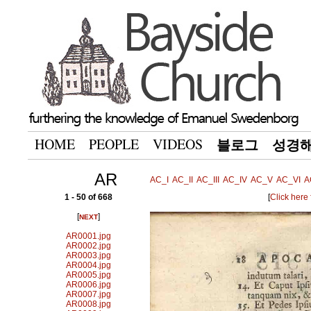
HOME
PEOPLE
VIDEOS
블로그
성경
AR
AC_I
AC_II
AC_III
AC_IV
AC_V
AC_VI
A
1 - 50 of 668
[
Click here
[
]
NEXT
AR0001.jpg
AR0002.jpg
AR0003.jpg
AR0004.jpg
AR0005.jpg
AR0006.jpg
AR0007.jpg
AR0008.jpg