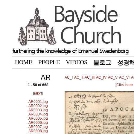
HOME
PEOPLE
VIDEOS
블로그
성경
AR
AC_I
AC_II
AC_III
AC_IV
AC_V
AC_VI
A
1 - 50 of 668
[
Click here
[
]
NEXT
AR0001.jpg
AR0002.jpg
AR0003.jpg
AR0004.jpg
AR0005.jpg
AR0006.jpg
AR0007.jpg
AR0008.jpg