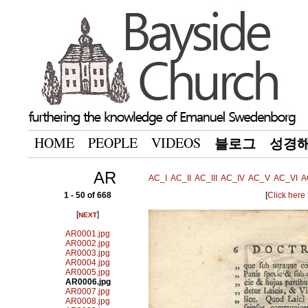
HOME
PEOPLE
VIDEOS
블로그
성경
AR
AC_I
AC_II
AC_III
AC_IV
AC_V
AC_VI
A
1 - 50 of 668
[
Click here
[
]
NEXT
AR0001.jpg
AR0002.jpg
AR0003.jpg
AR0004.jpg
AR0005.jpg
AR0006.jpg
AR0007.jpg
AR0008.jpg