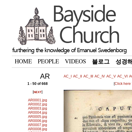
HOME
PEOPLE
VIDEOS
블로그
성경
AR
AC_I
AC_II
AC_III
AC_IV
AC_V
AC_VI
A
1 - 50 of 668
[
Click here
[
]
NEXT
AR0001.jpg
AR0002.jpg
AR0003.jpg
AR0004.jpg
AR0005.jpg
AR0006.jpg
AR0007.jpg
AR0008.jpg