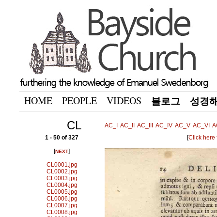
HOME
PEOPLE
VIDEOS
블로그
성경
CL
AC_I
AC_II
AC_III
AC_IV
AC_V
AC_VI
A
1 - 50 of 327
[
Click here
[
]
NEXT
CL0001.jpg
CL0002.jpg
CL0003.jpg
CL0004.jpg
CL0005.jpg
CL0006.jpg
CL0007.jpg
CL0008.jpg