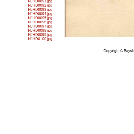
NJHD0091.jpg
NJHD0092.jpg
NJHD0093.jpg
NJHD0094.jpg
NJHD0095.jpg
NJHD0096.jpg
NJHD0097.jpg
NJHD0098.jpg
NJHD0099.jpg
NJHD0100.jpg
Copyright © Baysid