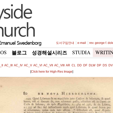
도서구입안내
e-mail
rev. george f. dol
EOS
STUDIA
WRITI
블로그
성경해설시리즈
II
AC_III
AC_IV
AC_V
AC_VI
AC_VII
AC_VIII
AR
CL
DD
DF
DLW
DP
DS
DV
[
Click here for High-Res Image
]