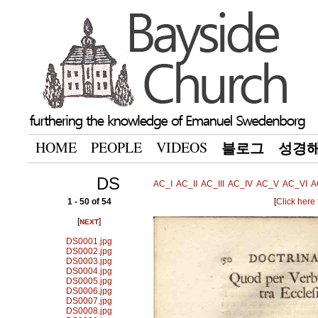
HOME
PEOPLE
VIDEOS
블로그
성경
DS
AC_I
AC_II
AC_III
AC_IV
AC_V
AC_VI
A
1 - 50 of 54
[
Click here
[
]
NEXT
DS0001.jpg
DS0002.jpg
DS0003.jpg
DS0004.jpg
DS0005.jpg
DS0006.jpg
DS0007.jpg
DS0008.jpg