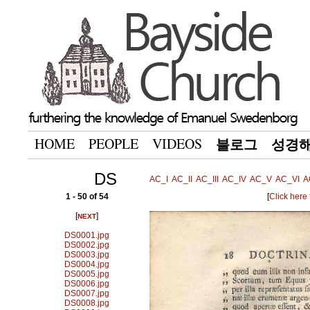
HOME
PEOPLE
VIDEOS
블로그
성경
DS
AC_I
AC_II
AC_III
AC_IV
AC_V
AC_VI
A
1 - 50 of 54
[
Click here
[
]
NEXT
DS0001.jpg
DS0002.jpg
DS0003.jpg
DS0004.jpg
DS0005.jpg
DS0006.jpg
DS0007.jpg
DS0008.jpg