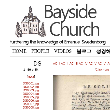
HOME
PEOPLE
VIDEOS
블로그
성경
DS
AC_I
AC_II
AC_III
AC_IV
AC_V
AC_VI
A
1 - 50 of 54
[
Click here
[
]
NEXT
DS0001.jpg
DS0002.jpg
DS0003.jpg
DS0004.jpg
DS0005.jpg
DS0006.jpg
DS0007.jpg
DS0008.jpg