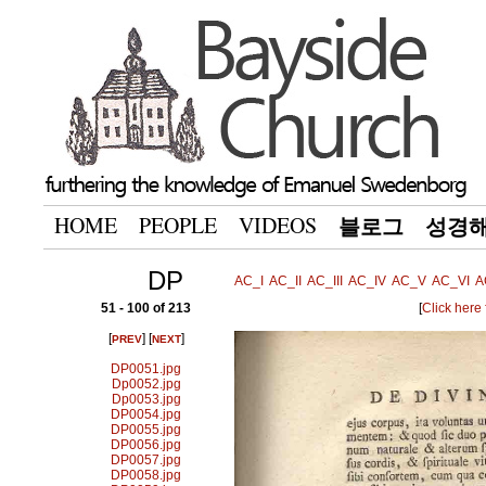
HOME
PEOPLE
VIDEOS
블로그
성경
DP
AC_I
AC_II
AC_III
AC_IV
AC_V
AC_VI
A
51 - 100 of 213
[
Click here
[
] [
]
PREV
NEXT
DP0051.jpg
Dp0052.jpg
Dp0053.jpg
DP0054.jpg
DP0055.jpg
DP0056.jpg
DP0057.jpg
DP0058.jpg