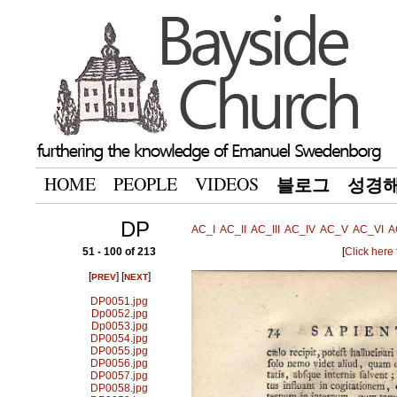
HOME
PEOPLE
VIDEOS
블로그
성경
DP
AC_I
AC_II
AC_III
AC_IV
AC_V
AC_VI
A
51 - 100 of 213
[
Click here
[
] [
]
PREV
NEXT
DP0051.jpg
Dp0052.jpg
Dp0053.jpg
DP0054.jpg
DP0055.jpg
DP0056.jpg
DP0057.jpg
DP0058.jpg