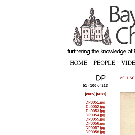
HOME
PEOPLE
VID
DP
AC_I
AC_
51 - 100 of 213
[
] [
]
PREV
NEXT
DP0051.jpg
Dp0052.jpg
Dp0053.jpg
DP0054.jpg
DP0055.jpg
DP0056.jpg
DP0057.jpg
DP0058.jpg