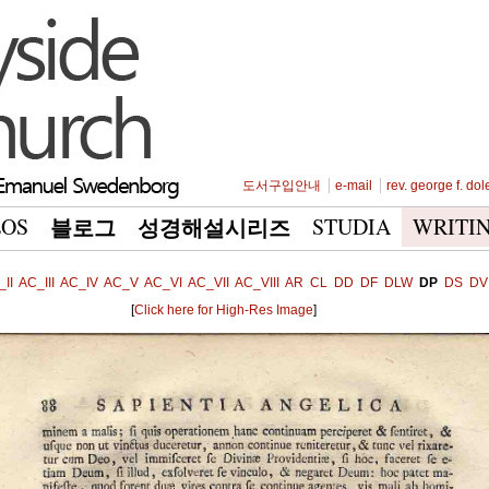
도서구입안내
e-mail
rev. george f. dol
EOS
STUDIA
WRITI
블로그
성경해설시리즈
II
AC_III
AC_IV
AC_V
AC_VI
AC_VII
AC_VIII
AR
CL
DD
DF
DLW
DP
DS
DV
[
Click here for High-Res Image
]