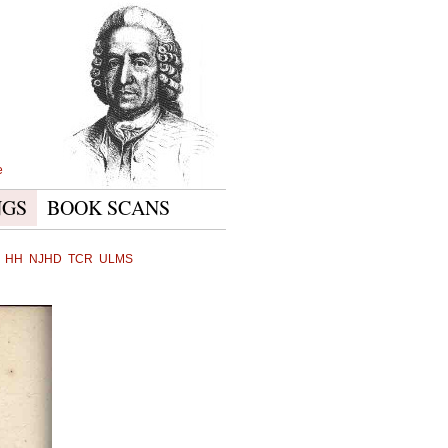
e
NGS
BOOK SCANS
HH
NJHD
TCR
ULMS