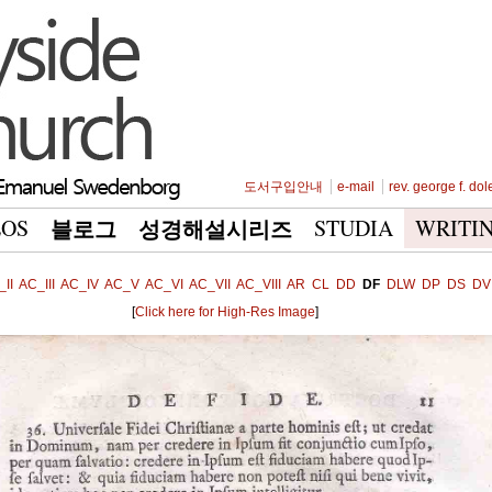
도서구입안내
e-mail
rev. george f. dol
EOS
STUDIA
WRITI
블로그
성경해설시리즈
II
AC_III
AC_IV
AC_V
AC_VI
AC_VII
AC_VIII
AR
CL
DD
DF
DLW
DP
DS
DV
[
Click here for High-Res Image
]