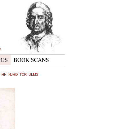
e
NGS
BOOK SCANS
HH
NJHD
TCR
ULMS