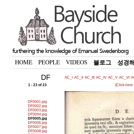
HOME
PEOPLE
VIDEOS
블로그
성경
DF
AC_I
AC_II
AC_III
AC_IV
AC_V
AC_VI
A
1 - 23 of 23
[
Click here
DF0001.jpg
DF0002.jpg
DF0003.jpg
DF0004.jpg
DF0005.jpg
DF0006.jpg
DF0007.jpg
DF0008.jpg