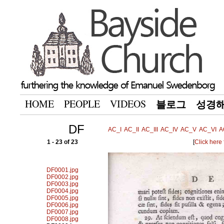
HOME
PEOPLE
VIDEOS
블로그
성경
DF
AC_I
AC_II
AC_III
AC_IV
AC_V
AC_VI
A
1 - 23 of 23
[
Click here
DF0001.jpg
DF0002.jpg
DF0003.jpg
DF0004.jpg
DF0005.jpg
DF0006.jpg
DF0007.jpg
DF0008.jpg