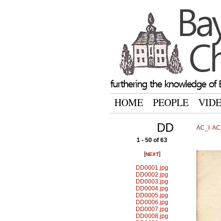
HOME
PEOPLE
VID
DD
AC_I
AC_
1 - 50 of 63
[
]
NEXT
DD0001.jpg
DD0002.jpg
DD0003.jpg
DD0004.jpg
DD0005.jpg
DD0006.jpg
DD0007.jpg
DD0008.jpg