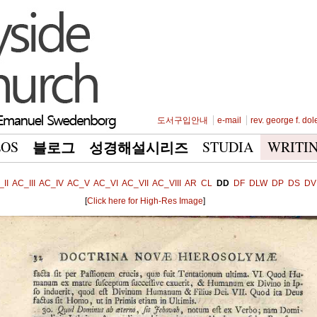
도서구입안내
e-mail
rev. george f. dol
EOS
STUDIA
WRITI
블로그
성경해설시리즈
II
AC_III
AC_IV
AC_V
AC_VI
AC_VII
AC_VIII
AR
CL
DD
DF
DLW
DP
DS
DV
[
Click here for High-Res Image
]