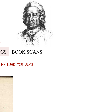
e
NGS
BOOK SCANS
HH
NJHD
TCR
ULMS