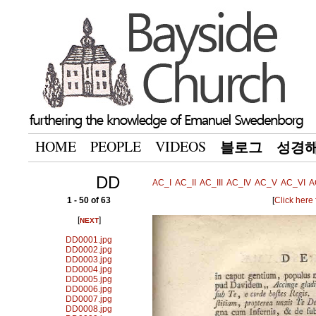
HOME
PEOPLE
VIDEOS
블로그
성경
DD
AC_I
AC_II
AC_III
AC_IV
AC_V
AC_VI
A
1 - 50 of 63
[
Click here
[
]
NEXT
DD0001.jpg
DD0002.jpg
DD0003.jpg
DD0004.jpg
DD0005.jpg
DD0006.jpg
DD0007.jpg
DD0008.jpg