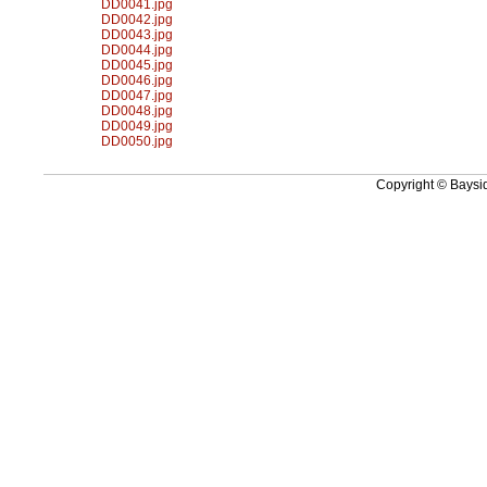
DD0041.jpg
DD0042.jpg
DD0043.jpg
DD0044.jpg
DD0045.jpg
DD0046.jpg
DD0047.jpg
DD0048.jpg
DD0049.jpg
DD0050.jpg
Copyright © Baysid