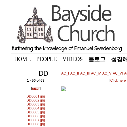
HOME
PEOPLE
VIDEOS
블로그
성경
DD
AC_I
AC_II
AC_III
AC_IV
AC_V
AC_VI
A
1 - 50 of 63
[
Click here
[
]
NEXT
DD0001.jpg
DD0002.jpg
DD0003.jpg
DD0004.jpg
DD0005.jpg
DD0006.jpg
DD0007.jpg
DD0008.jpg