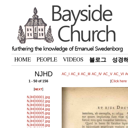
HOME
PEOPLE
VIDEOS
블로그
성경
NJHD
AC_I
AC_II
AC_III
AC_IV
AC_V
AC_VI
A
1 - 50 of 156
[
Click here
[
]
NEXT
NJHD0001.jpg
NJHD0002.jpg
NJHD0003.jpg
NJHD0004.jpg
NJHD0005.jpg
NJHD0006.jpg
NJHD0007.jpg
NJHD0008.jpg