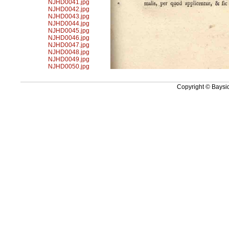
NJHD0041.jpg
NJHD0042.jpg
NJHD0043.jpg
NJHD0044.jpg
NJHD0045.jpg
NJHD0046.jpg
NJHD0047.jpg
NJHD0048.jpg
NJHD0049.jpg
NJHD0050.jpg
Copyright © Baysid