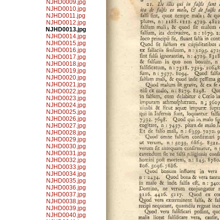
NJHD0009.jpg
NJHD0010.jpg
NJHD0011.jpg
NJHD0012.jpg
NJHD0013.jpg
NJHD0014.jpg
NJHD0015.jpg
NJHD0016.jpg
NJHD0017.jpg
NJHD0018.jpg
NJHD0019.jpg
NJHD0020.jpg
NJHD0021.jpg
NJHD0022.jpg
NJHD0023.jpg
NJHD0024.jpg
NJHD0025.jpg
NJHD0026.jpg
NJHD0027.jpg
NJHD0028.jpg
NJHD0029.jpg
NJHD0030.jpg
NJHD0031.jpg
NJHD0032.jpg
NJHD0033.jpg
NJHD0034.jpg
NJHD0035.jpg
NJHD0036.jpg
NJHD0037.jpg
NJHD0038.jpg
NJHD0039.jpg
NJHD0040.jpg