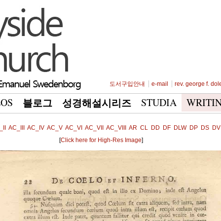
도서구입안내
e-mail
rev. george f. dol
EOS
STUDIA
WRITI
블로그
성경해설시리즈
II
AC_III
AC_IV
AC_V
AC_VI
AC_VII
AC_VIII
AR
CL
DD
DF
DLW
DP
DS
DV
[
Click here for High-Res Image
]