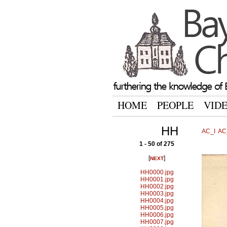
HOME
PEOPLE
VID
HH
AC_I
AC_
1 - 50 of 275
[
]
NEXT
HH0000.jpg
HH0001.jpg
HH0002.jpg
HH0003.jpg
HH0004.jpg
HH0005.jpg
HH0006.jpg
HH0007.jpg