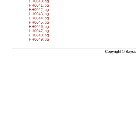
HH0040.jpg
HH0041.jpg
HH0042.jpg
HH0043.jpg
HH0044.jpg
HH0045.jpg
HH0046.jpg
HH0047.jpg
HH0048.jpg
HH0049.jpg
Copyright © Baysid