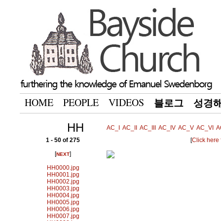
HOME
PEOPLE
VIDEOS
블로그
성경
HH
AC_I
AC_II
AC_III
AC_IV
AC_V
AC_VI
A
1 - 50 of 275
[
Click here
[
]
NEXT
HH0000.jpg
HH0001.jpg
HH0002.jpg
HH0003.jpg
HH0004.jpg
HH0005.jpg
HH0006.jpg
HH0007.jpg