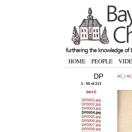
HOME
PEOPLE
VID
DP
AC_I
AC_
1 - 50 of 213
[
]
NEXT
DP0001.jpg
DP0002.jpg
DP0003.jpg
DP0004.jpg
DP0005.jpg
DP0006.jpg
DP0007.jpg
DP0008.jpg