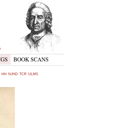
e
NGS
BOOK SCANS
HH
NJHD
TCR
ULMS