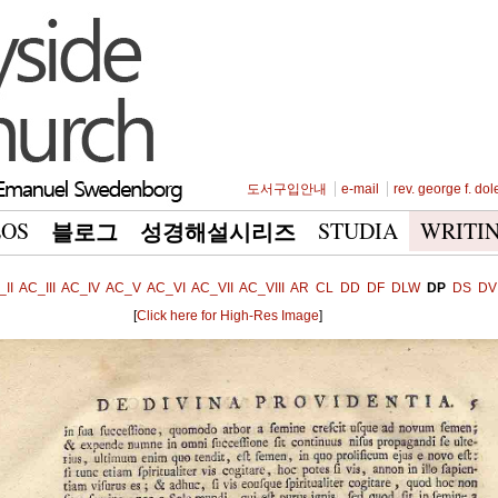
도서구입안내
e-mail
rev. george f. dol
EOS
STUDIA
WRITI
블로그
성경해설시리즈
II
AC_III
AC_IV
AC_V
AC_VI
AC_VII
AC_VIII
AR
CL
DD
DF
DLW
DP
DS
DV
[
Click here for High-Res Image
]