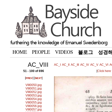
HOME
PEOPLE
VIDEOS
블로그
성경
AC_VIII
AC_I
AC_II
AC_III
AC_IV
AC_V
AC_VI
A
51 - 100 of 696
[
Click here
[
] [
]
PREV
NEXT
VIII0050.jpg
VIII0051.jpg
VIII0052.jpg
VIII0053.jpg
VIII0054.jpg
VIII0055.jpg
VIII0056.jpg
VIII0057.jpg