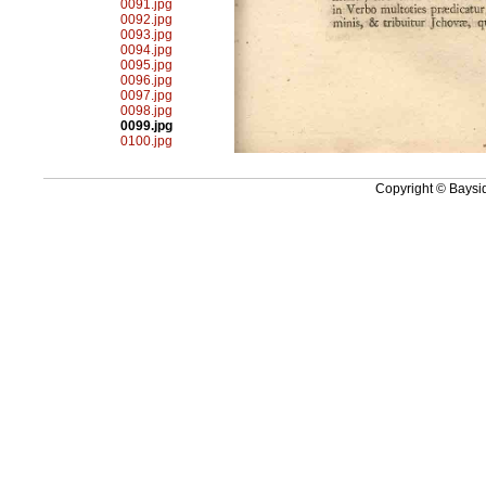
0091.jpg
0092.jpg
0093.jpg
0094.jpg
0095.jpg
0096.jpg
0097.jpg
0098.jpg
0099.jpg
0100.jpg
Copyright © Baysid