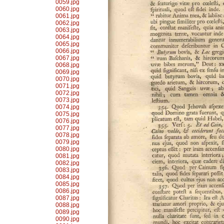
0059.jpg
0060.jpg
0061.jpg
0062.jpg
0063.jpg
0064.jpg
0065.jpg
0066.jpg
0067.jpg
0068.jpg
0069.jpg
0070.jpg
0071.jpg
0072.jpg
0073.jpg
0074.jpg
0075.jpg
0076.jpg
0077.jpg
0078.jpg
0079.jpg
0080.jpg
0081.jpg
0082.jpg
0083.jpg
0084.jpg
0085.jpg
0086.jpg
0087.jpg
0088.jpg
0089.jpg
0090.jpg