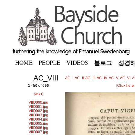
HOME
PEOPLE
VIDEOS
블로그
성경
AC_VIII
AC_I
AC_II
AC_III
AC_IV
AC_V
AC_VI
A
1 - 50 of 696
[
Click here
[
]
NEXT
VIII0000.jpg
VIII0001.jpg
VIII0002.jpg
VIII0003.jpg
VIII0004.jpg
VIII0005.jpg
VIII0006.jpg
VIII0007.jpg