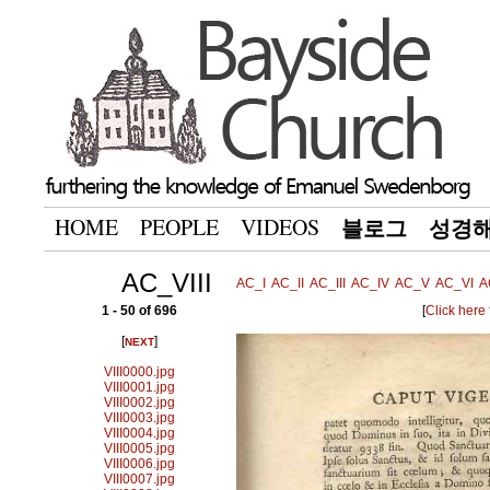
HOME
PEOPLE
VIDEOS
블로그
성경
AC_VIII
AC_I
AC_II
AC_III
AC_IV
AC_V
AC_VI
A
1 - 50 of 696
[
Click here
[
]
NEXT
VIII0000.jpg
VIII0001.jpg
VIII0002.jpg
VIII0003.jpg
VIII0004.jpg
VIII0005.jpg
VIII0006.jpg
VIII0007.jpg