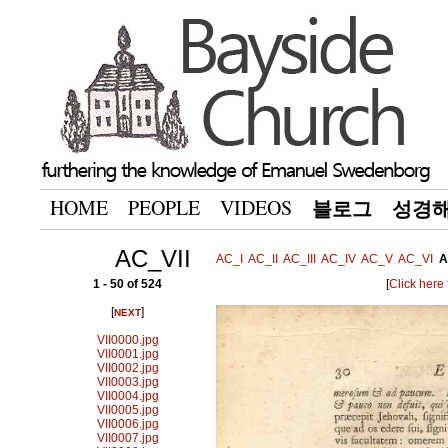
HOME
PEOPLE
VIDEOS
블로그
성경
AC_VII
AC_I
AC_II
AC_III
AC_IV
AC_V
AC_VI
A
1 - 50 of 524
[
Click here
[
]
NEXT
VII0000.jpg
VII0001.jpg
VII0002.jpg
VII0003.jpg
VII0004.jpg
VII0005.jpg
VII0006.jpg
VII0007.jpg