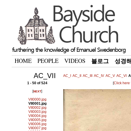
HOME
PEOPLE
VIDEOS
블로그
성경
AC_VII
AC_I
AC_II
AC_III
AC_IV
AC_V
AC_VI
A
1 - 50 of 524
[
Click here
[
]
NEXT
VII0000.jpg
VII0001.jpg
VII0002.jpg
VII0003.jpg
VII0004.jpg
VII0005.jpg
VII0006.jpg
VII0007.jpg