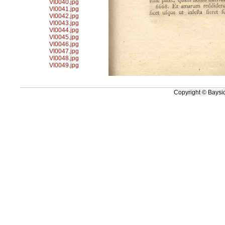
VI0040.jpg
VI0041.jpg
VI0042.jpg
VI0043.jpg
VI0044.jpg
VI0045.jpg
VI0046.jpg
VI0047.jpg
VI0048.jpg
VI0049.jpg
Copyright © Baysid