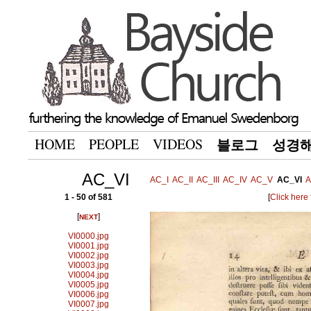
HOME
PEOPLE
VIDEOS
블로그
성경
AC_VI
AC_I
AC_II
AC_III
AC_IV
AC_V
AC_VI
A
1 - 50 of 581
[
Click here
[
]
NEXT
VI0000.jpg
VI0001.jpg
VI0002.jpg
VI0003.jpg
VI0004.jpg
VI0005.jpg
VI0006.jpg
VI0007.jpg