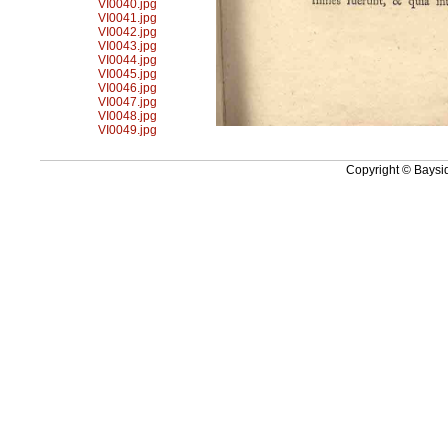
VI0040.jpg
VI0041.jpg
VI0042.jpg
VI0043.jpg
VI0044.jpg
VI0045.jpg
VI0046.jpg
VI0047.jpg
VI0048.jpg
VI0049.jpg
Copyright © Baysid