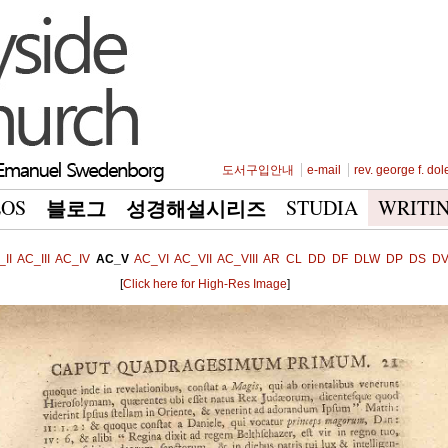
도서구입안내
e-mail
rev. george f. dol
EOS
STUDIA
WRITI
블로그
성경해설시리즈
II
AC_III
AC_IV
AC_V
AC_VI
AC_VII
AC_VIII
AR
CL
DD
DF
DLW
DP
DS
D
[
Click here for High-Res Image
]