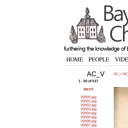
HOME
PEOPLE
VID
AC_V
AC_I
AC_
1 - 50 of 537
[
]
NEXT
V0000.jpg
V0001.jpg
V0002.jpg
V0003.jpg
V0004.jpg
V0005.jpg
V0006.jpg
V0007.jpg