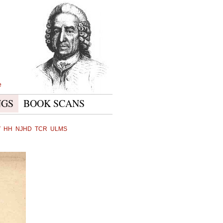
e
NGS
BOOK SCANS
V
HH
NJHD
TCR
ULMS