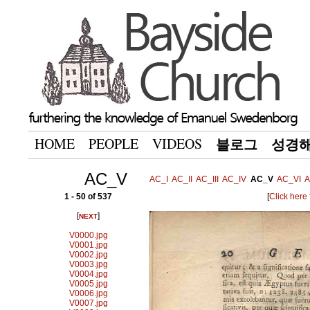
HOME
PEOPLE
VIDEOS
블로그
성경
AC_V
AC_I
AC_II
AC_III
AC_IV
AC_V
AC_VI
A
1 - 50 of 537
[
Click here
[
]
NEXT
V0000.jpg
V0001.jpg
V0002.jpg
V0003.jpg
V0004.jpg
V0005.jpg
V0006.jpg
V0007.jpg