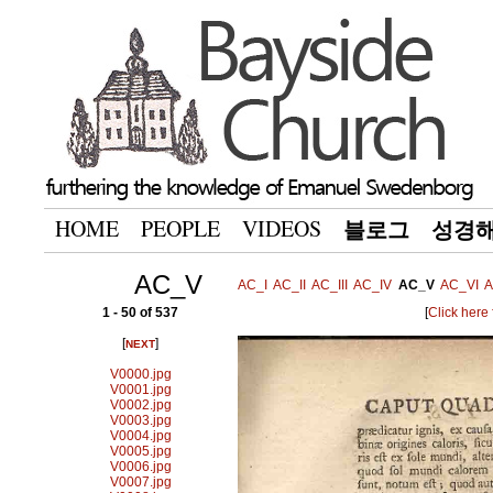
HOME
PEOPLE
VIDEOS
블로그
성경
AC_V
AC_I
AC_II
AC_III
AC_IV
AC_V
AC_VI
A
1 - 50 of 537
[
Click here
[
]
NEXT
V0000.jpg
V0001.jpg
V0002.jpg
V0003.jpg
V0004.jpg
V0005.jpg
V0006.jpg
V0007.jpg