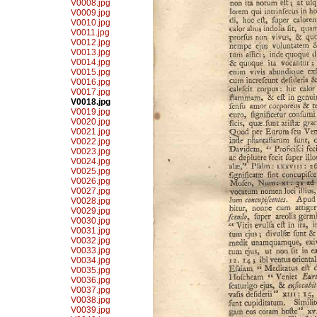
V0008.jpg
V0009.jpg
V0010.jpg
V0011.jpg
V0012.jpg
V0013.jpg
V0014.jpg
V0015.jpg
V0016.jpg
V0017.jpg
V0018.jpg
V0019.jpg
V0020.jpg
V0021.jpg
V0022.jpg
V0023.jpg
V0024.jpg
V0025.jpg
V0026.jpg
V0027.jpg
V0028.jpg
V0029.jpg
V0030.jpg
V0031.jpg
V0032.jpg
V0033.jpg
V0034.jpg
V0035.jpg
V0036.jpg
V0037.jpg
V0038.jpg
V0039.jpg