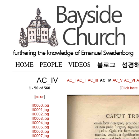
HOME
PEOPLE
VIDEOS
블로그
성경
AC_IV
AC_I
AC_II
AC_III
AC_IV
AC_V
AC_VI
A
1 - 50 of 560
[
Click here
[
]
NEXT
IIII0000.jpg
IIII0001.jpg
IIII0002.jpg
IIII0003.jpg
IIII0004.jpg
IIII0005.jpg
IIII0006.jpg
IIII0007.jpg