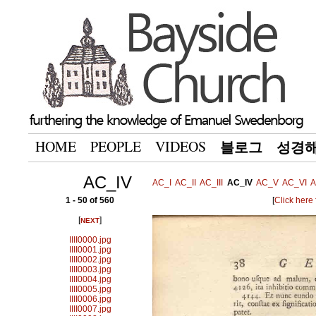
HOME
PEOPLE
VIDEOS
블로그
성경
AC_IV
AC_I
AC_II
AC_III
AC_IV
AC_V
AC_VI
A
1 - 50 of 560
[
Click here
[
]
NEXT
IIII0000.jpg
IIII0001.jpg
IIII0002.jpg
IIII0003.jpg
IIII0004.jpg
IIII0005.jpg
IIII0006.jpg
IIII0007.jpg