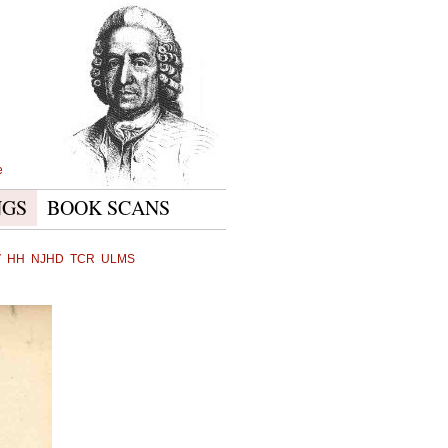
e
NGS
BOOK SCANS
V
HH
NJHD
TCR
ULMS