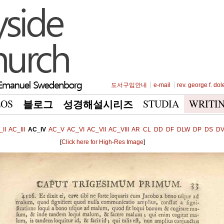
도서구입안내
e-mail
rev. george f. dol
EOS
STUDIA
WRITI
블로그
성경해설시리즈
II
AC_III
AC_IV
AC_V
AC_VI
AC_VII
AC_VIII
AR
CL
DD
DF
DLW
DP
DS
D
[
Click here for High-Res Image
]