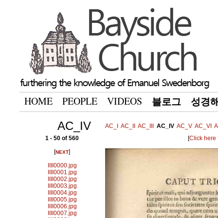
HOME
PEOPLE
VIDEOS
블로그
성경
AC_IV
AC_I
AC_II
AC_III
AC_IV
AC_V
AC_VI
A
1 - 50 of 560
[
Click here
[
]
NEXT
IIII0000.jpg
IIII0001.jpg
IIII0002.jpg
IIII0003.jpg
IIII0004.jpg
IIII0005.jpg
IIII0006.jpg
IIII0007.jpg