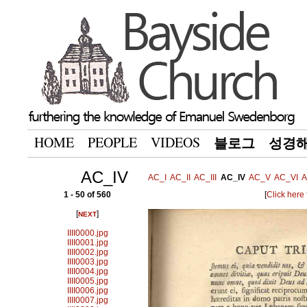
HOME
PEOPLE
VIDEOS
블로그
성경
AC_IV
AC_I
AC_II
AC_III
AC_IV
AC_V
AC_VI
A
1 - 50 of 560
[
Click here
[
]
NEXT
IIII0000.jpg
IIII0001.jpg
IIII0002.jpg
IIII0003.jpg
IIII0004.jpg
IIII0005.jpg
IIII0006.jpg
IIII0007.jpg