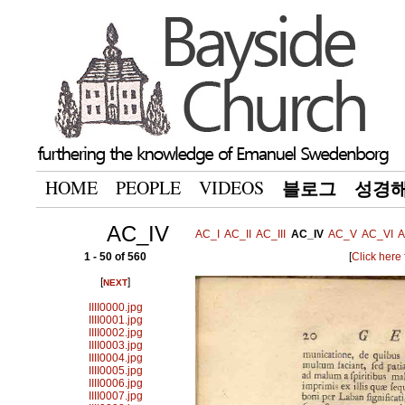
HOME
PEOPLE
VIDEOS
블로그
성경
AC_IV
AC_I
AC_II
AC_III
AC_IV
AC_V
AC_VI
A
1 - 50 of 560
[
Click here
[
]
NEXT
IIII0000.jpg
IIII0001.jpg
IIII0002.jpg
IIII0003.jpg
IIII0004.jpg
IIII0005.jpg
IIII0006.jpg
IIII0007.jpg