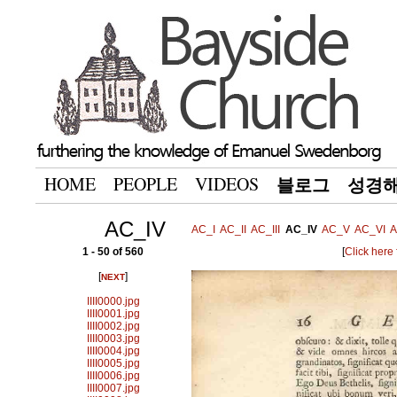
HOME
PEOPLE
VIDEOS
블로그
성경
AC_IV
AC_I
AC_II
AC_III
AC_IV
AC_V
AC_VI
A
1 - 50 of 560
[
Click here
[
]
NEXT
IIII0000.jpg
IIII0001.jpg
IIII0002.jpg
IIII0003.jpg
IIII0004.jpg
IIII0005.jpg
IIII0006.jpg
IIII0007.jpg