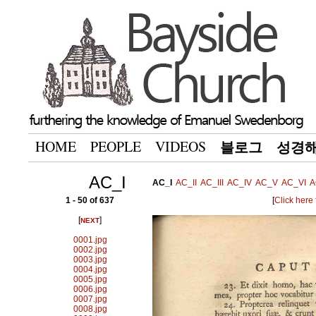
HOME
PEOPLE
VIDEOS
블로그
성경
AC_I
AC_I
AC_II
AC_III
AC_IV
AC_V
AC_VI
A
1 - 50 of 637
[
Click here
[
]
NEXT
0001.jpg
0002.jpg
0003.jpg
0004.jpg
0005.jpg
0006.jpg
0007.jpg
0008.jpg